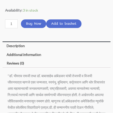
₹900.00.
₹720.00.
Mahamanav
Availability:
3 in stock
&
mahatma
Buy Now
Add to basket
gandhi
aani
dr.ambedkar
Description
combo
set
Additional information
quantity
Reviews (0)
“डॉ. भीमराव रामजी तथा डॉ. बाबासाहेब आंबेडकर यांची तेजस्वी व विजयी
जीवनयात्रा म्हणजे एका जन्मजात, स्वयंभू, बुध्दिमान, कर्तृत्ववान आणि थोर विचारवंत
अशा महामानवाची जनकल्याणकारी, राष्ट्रहितकारी, अवघ्या मानवतेच्या भल्याची,
नि:स्वार्थ त्यागाची आणि सार्थक समर्पणाची जीवनयात्रा होती. ते अखेरपर्यंत आपल्या
जीवितकार्यात मनापासून रममाण होते. म्हणूनच डॉ.आंबेडकरांना अमेरिकेतील न्यूयॉर्क
येथील कोलंबिया विद्यापीठाने एलएल.डी. ही सन्माननीय पदवी देऊन गौरविले;