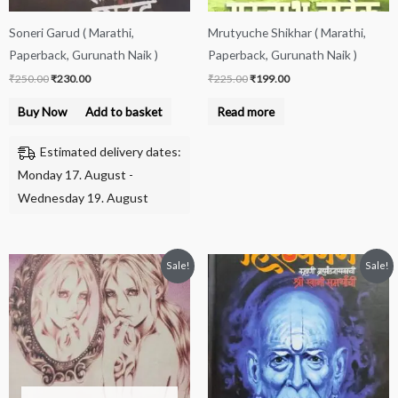
Soneri Garud ( Marathi,
Mrutyuche Shikhar ( Marathi,
Paperback, Gurunath Naik )
Paperback, Gurunath Naik )
₹
250.00
₹
230.00
₹
225.00
₹
199.00
Buy Now
Add to basket
Read more
Estimated delivery dates:
Monday 17. August -
Wednesday 19. August
Original
Current
Original
Current
Sale!
Sale!
price
price
price
price
was:
is:
was:
is:
₹250.00.
₹230.00.
₹550.00.
₹500.00.