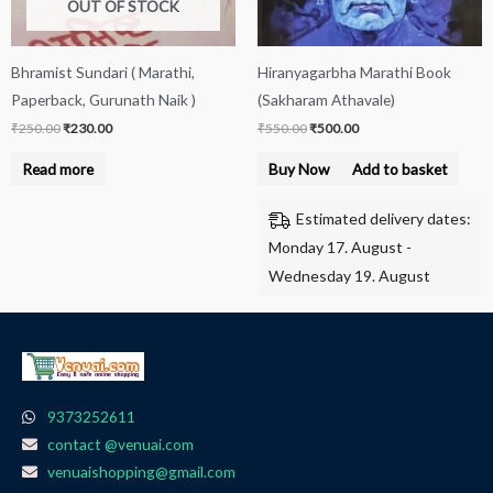
OUT OF STOCK
Bhramist Sundari ( Marathi,
Hiranyagarbha Marathi Book
Paperback, Gurunath Naik )
(Sakharam Athavale)
₹
250.00
₹
230.00
₹
550.00
₹
500.00
Read more
Buy Now
Add to basket
Estimated delivery dates:
Monday 17. August -
Wednesday 19. August
9373252611
contact @venuai.com
venuaishopping@gmail.com