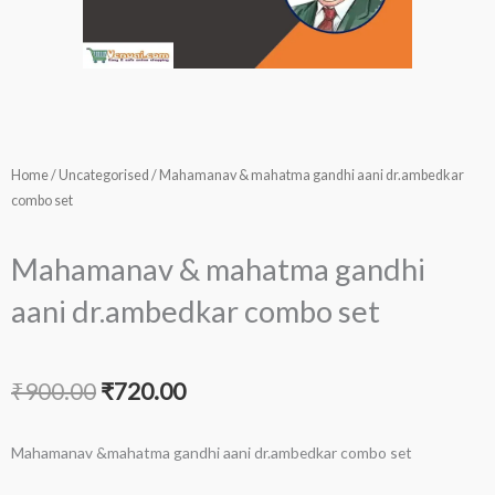
Home
/
Uncategorised
/ Mahamanav & mahatma gandhi aani dr.ambedkar
combo set
Mahamanav & mahatma gandhi
aani dr.ambedkar combo set
Original
Current
₹
900.00
₹
720.00
price
price
Mahamanav &mahatma gandhi aani dr.ambedkar combo set
was:
is: