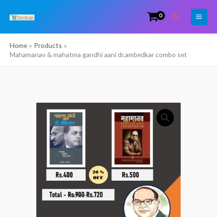
Skip
Search
to
content
Home
Products
Mahamanav & mahatma gandhi aani dr.ambedkar combo set