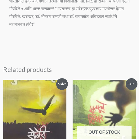
भारतातील हैद्राबाद येथील उस्मानिया विद्यापीठाने डी. लिट. ही सन्मानाची पदवी देऊन
गौरविले • आणि भारत सरकारने ‘भारतरत्न’ हा सर्वश्रेष्ठ पुरस्कार मरणोत्तर देऊन
गौरविले. खरोखर, डॉ. भीमराव रामजी तथा डॉ. बाबासाहेब आंबेडकर सर्वार्थाने
महामानवच होते!”
Related products
Original
Current
Original
Current
Sale!
Sale!
price
price
price
price
was:
is:
was:
is:
₹250.00.
₹230.00.
₹225.00.
₹199.00.
OUT OF STOCK