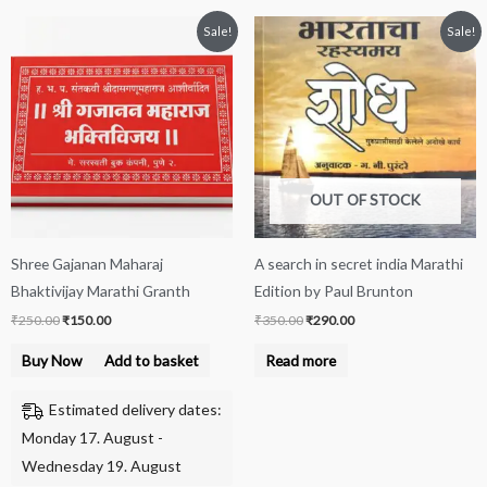
Original
Current
Original
Current
Sale!
Sale!
price
price
price
price
was:
is:
was:
is:
₹250.00.
₹150.00.
₹350.00.
₹290.00.
OUT OF STOCK
Shree Gajanan Maharaj
A search in secret india Marathi
Bhaktivijay Marathi Granth
Edition by Paul Brunton
₹
250.00
₹
150.00
₹
350.00
₹
290.00
Buy Now
Add to basket
Read more
Estimated delivery dates:
Monday 17. August -
Wednesday 19. August