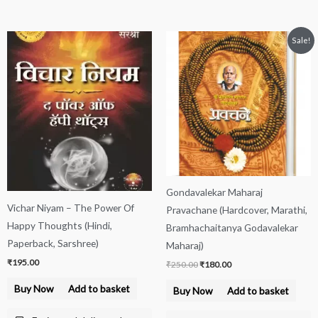
Original
Current
Sale!
price
price
was:
is:
₹250.00.
₹180.00.
Gondavalekar Maharaj
Vichar Niyam – The Power Of
Pravachane (Hardcover, Marathi,
Happy Thoughts (Hindi,
Bramhachaitanya Godavalekar
Paperback, Sarshree)
Maharaj)
₹
195.00
₹
250.00
₹
180.00
Buy Now
Add to basket
Buy Now
Add to basket