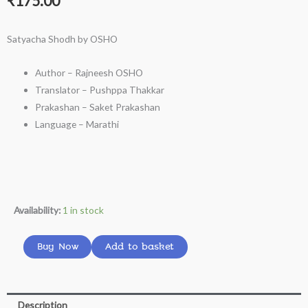
₹
175.00
Satyacha Shodh by OSHO
Author – Rajneesh OSHO
Translator – Pushppa Thakkar
Prakashan – Saket Prakashan
Language – Marathi
Satyacha
Availability:
1 in stock
Shodh
by
Buy Now
Add to basket
OSHO
in
Marathi
Description